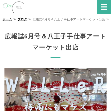
就労継続支援B型事業所 Re
ホーム
≫
ブログ
≫ 広報誌6月号＆八王子手仕事アートマーケット出店 ≫
ホーム
Reでできること
広報誌6月号＆八王子手仕事アート
ご利用の流れ・FAQ
マーケット出店
事業所概要
お問い合わせ