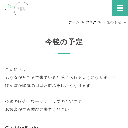
就労継続支援B型事業所 Re
ホーム
≫
ブログ
≫ 今後の予定 ≫
ホーム
Reでできること
今後の予定
ご利用の流れ・FAQ
事業所概要
こんにちは
もう春がそこまで来ていると感じられるようになりました
お問い合わせ
ぽかぽか陽気の日はお散歩をしたくなります
今後の販売、ワークショップの予定です
お散歩がてら遊びに来てください
CarbbyStyle